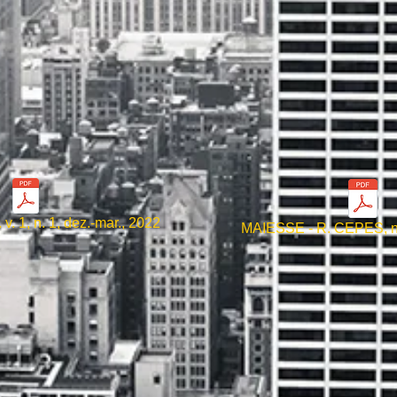
v. 1, n. 1, dez.-mar., 2022
MAIESSE - R. CEPES, n. 