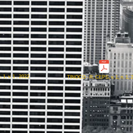
1, v. 1 , 2022
TINOCO - R. CEPS, v. 1, n. 1, 