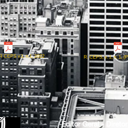
 CEPS v.1. n.1, 2022
R. CEPS, v. 1, n. 1, (
Editor Geral - Diret