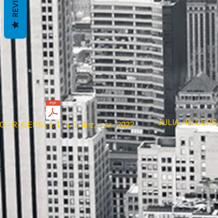
REVIEWS
JULIA - R. CEPS. 
- R. CEPS., v. 1, n. 1, dez.-mar., 2022