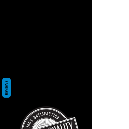
Este orçamento é uma simulação de e-Book em
formato ePUB e de tiragens impressas de 50, 100 e
150 exemplares, em dois cenário de preços, para livro
de 120 páginas com 16x23cm, capa com Touch e miolo
pólen, indicando custo total e unitário, receita, lucro
absoluto, margem e BEP.
*Valores válidos até 30/06/2019.
SUPORTE E-BOOK
Formato E-Pub | 120 páginas em 16x23cm | Sem
multimídia
Edição do CEALA + ISBN + Código de Barras + Ficha
Catalográfica + DOI;
Distribuição Internacional pelas Livrarias Amazon, Kobo etc.
SUPORTE IMPRESSO
Livros | 120 páginas em 16cm x 23cm | Sem Orelha |
Preto e branco
)
REVIEWS
Edição do CEALA + ISBN + Código de Barras + Ficha
Catalográfica;
Capa em Papel Supremo de 250 g/m², 27x38cm, 4x0.
Laminação Fosca + Soft Touch (película aveludada);
Lombada: Quadrada | Miolo: Pólen 80g/m².