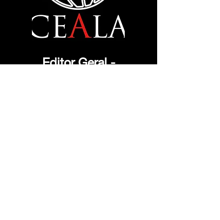
Editor Geral -
Diretoria de
Pesquisas:
RILTON GONÇALO B. PRIMO
general.editor@ceala.org
Editora Executiva -
Diretoria de Relações
Públicas:
MIRABLE EMMY NOETHER
cealaconsulting@hotmail.com