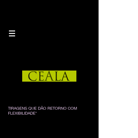
TIRAGENS QUE DÃO RETORNO COM
FLEXIBILIDADE*
Na planilha a seguir serão demonstradas seis rotas
rentáveis para projetos editorias de pequeno porte,
nos suportes e-book e impresso, adotando-se alguns
dos padrões de excelência disponíveis.