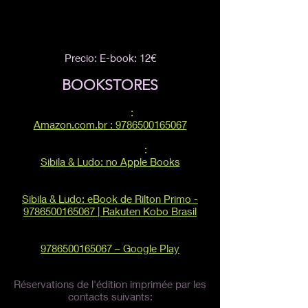
Registrement calalographique
ISBN et code à barres - Chambre
brésilienne du livre (CBL)
Precio: E-book: 12€
BOOKSTORES
AMAZON
:
Amazon.com.br : 9786500165067
APPLE BOOKS
:
‎Sibila & Ludo: no Apple Books
RAKUTEN KOBO:
Sibila & Ludo: eBook de Rilton Primo -
9786500165067 | Rakuten Kobo Brasil
GOOGLE PLAY:
9786500165067 – Google Play
Réservations de l'édition imprimée par les
contacts suivants: