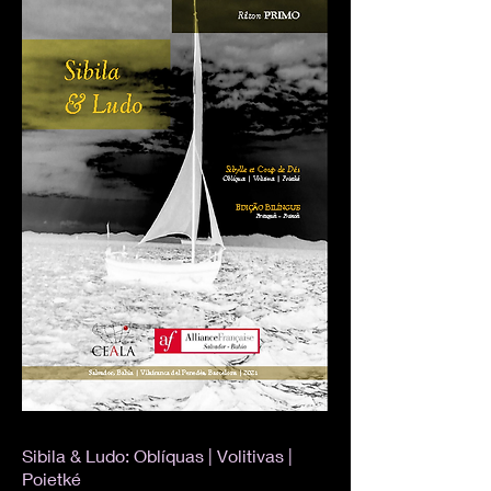
Sibila & Ludo: Oblíquas | Volitivas |
Poietké